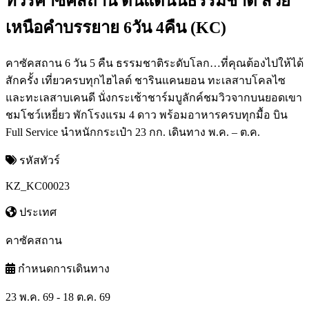
ทัวร์คาซัคสถาน ดินแดนนธรรมชาติ สวย
เหนือคำบรรยาย 6วัน 4คืน (KC)
คาซัคสถาน 6 วัน 5 คืน ธรรมชาติระดับโลก…ที่คุณต้องไปให้ได้
สักครั้ง เที่ยวครบทุกไฮไลต์ ชารินแคนยอน ทะเลสาบโคลไซ
และทะเลสาบเคนดี นั่งกระเช้าชาร์มบูลักค์ชมวิวจากบนยอดเขา
ชมโชว์เหยี่ยว พักโรงแรม 4 ดาว พร้อมอาหารครบทุกมื้อ บิน
Full Service นำหนักกระเป๋า 23 กก. เดินทาง พ.ค. – ต.ค.
รหัสทัวร์
KZ_KC00023
ประเทศ
คาซัคสถาน
กำหนดการเดินทาง
23 พ.ค. 69 - 18 ต.ค. 69