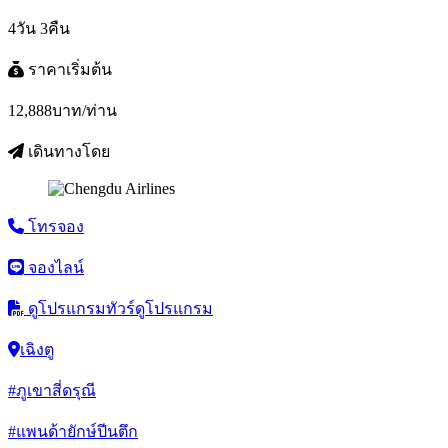
4วัน 3คืน
ราคาเริ่มต้น
12,888
บาท/ท่าน
เดินทางโดย
โทรจอง
จองไลน์
ดูโปรแกรมทัวร์
ดูโปรแกรม
เฉิงตู
#ภูเขาสี่ดรุณี
#แพนด้ายักษ์ปีนตึก