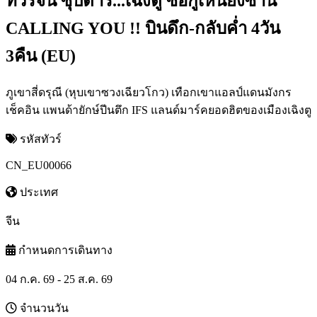
ทัวร์จีน ซุปตาร์...เฉิงตู ซื่อกู่เหนียงซาน
CALLING YOU !! บินดึก-กลับค่ำ 4วัน
3คืน (EU)
ภูเขาสี่ดรุณี (หุบเขาซวงเฉียวโกว) เทือกเขาแอลป์แดนมังกร
เช็คอิน แพนด้ายักษ์ปีนตึก IFS แลนด์มาร์คยอดฮิตของเมืองเฉิงตู
รหัสทัวร์
CN_EU00066
ประเทศ
จีน
กำหนดการเดินทาง
04 ก.ค. 69 - 25 ส.ค. 69
จำนวนวัน