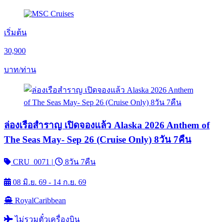
เริ่มต้น
30,900
บาท/ท่าน
ล่องเรือสำราญ เปิดจองแล้ว Alaska 2026 Anthem of
The Seas May- Sep 26 (Cruise Only) 8วัน 7คืน
CRU_0071
|
8วัน 7คืน
08 มิ.ย. 69 - 14 ก.ย. 69
RoyalCaribbean
ไม่รวมตั๋วเครื่องบิน